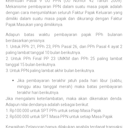
ketentuan Pasal 9 UU PPN (UU Nomor 42 Tahun 2009).
Mekanisme pembayaran PPN dalam suatu masa pajak adalah
dengan cara menjumlahkan seluruh Faktur Pajak Keluaran yang
dimiliki dalam suatu masa pajak dan dikurangi dengan Faktur
Pajak Masukan yang dimilikinya.
Adapun batas waktu pembayaran pajak PPh bulanan
berdasarkan jenisnya:
1. Untuk PPh 21, PPh 23, PPh Pasal 26, dan PPh Pasal 4 ayat 2
paling lambat tanggal 10 bulan berikutnya.
2. Untuk PPh Final PP 23 UMKM dan PPh 25 paling lambat
tanggal 15 bulan berikutnya.
3. Untuk PPN paling lambat akhir bulan berikutnya.
Jika pembayaran terakhir jatuh pada hari libur (sabtu,
minggu atau tanggal merah) maka batas pembayaran
terakhir hari berikutnya.
Jika mengalami keterlambatan, maka akan dikenakan denda.
Adapun nilai dendanya adalah sebagai berikut:
1. Rp100.000 untuk SPT PPh untuk setiap Masa Pajak
2. Rp500.000 untuk SPT Masa PPN untuk setiap Masa Pajak
Kewajiban Pelaporan hanya dilakukan apabila terdapat transaksi