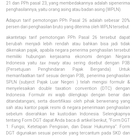
21 dan PPh pasal 23, yang membedakannya adalah sipenerima
penghasilannya, yaitu orang asing atau badan asing (WPLN).
Adapun tarif pemotongan PPh Pasal 26 adalah sebesar 20%
persen dari penghasilan bruto yang diterima oleh WPLN tersebut.
akantetapi tarif pemotongan PPh Pasal 26 tersebut dapat
berubah menjadi lebih rendah atau bahkan bisa jadi tidak
dikenakan pajak, apabila negara penerima penghasilan tersebut
memiliki hubungan kerjasama ekonomi dengan Negara
Indonesia yaitu
tax treaty
atau sering disebut dengan P3B
(Persetujuan Penghindaran Pajak Berganda). Untuk
memanfaatkan tarif sesuai dengan P3B, penerima penghasilan
SPLN (subject Pajak Luar Negeri ) telah mengisi formulir &
menyelesaikan double taxation convention (DTC) dengan
Indonesia. Formulir ini wajib dilengkapi dengan benar dan
ditandatangani, serta disertifikasi oleh pihak berwenang yang
sah atau kantor pajak resmi di negara penerimaan penghasilan
sebelum diserahkan ke kustodian Indonesia. Selengkapnya
tentang Form DGT dapat Anda baca di artikel berikut, “Form DGT
1: Fungsi, Ketetapan Pengisian, dan Dasar Hukumnya“. Form
DGT digunakan sesuai periode yang tercantum pada SKD dan