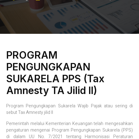
PROGRAM
PENGUNGKAPAN
SUKARELA PPS (Tax
Amnesty TA Jilid II)
Program Pengungkapan Sukarela Wajib Pajak atau sering di
sebut Tax Amnesty jilid II
Pemerintah melalui Kementerian Keuangan telah mengesahkan
pengaturan mengenai Program Pengungkapan Sukarela (PPS)
di dalam UU No. 7/2021 tentang Harmonisasi Peraturan