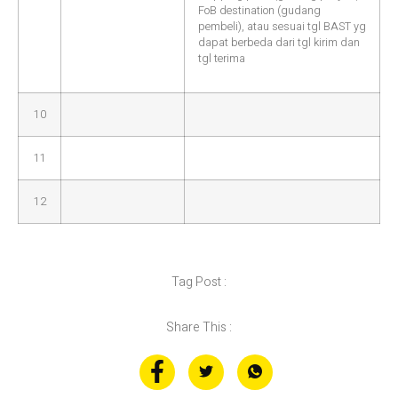
FoB destination (gudang
pembeli), atau sesuai tgl BAST yg
dapat berbeda dari tgl kirim dan
tgl terima
10
11
12
Tag Post :
Share This :