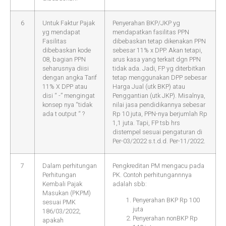
6
Untuk Faktur Pajak
Penyerahan BKP/JKP yg
yg mendapat
mendapatkan fasilitas PPN
Fasilitas
dibebaskan tetap dikenakan PPN
dibebaskan kode
sebesar 11% x DPP. Akan tetapi,
08, bagian PPN
arus kasa yang terkait dgn PPN
seharusnya diisi
tidak ada. Jadi, FP yg diterbitkan
dengan angka Tarif
tetap menggunakan DPP sebesar
11% X DPP atau
Harga Jual (utk BKP) atau
disi “ -” mengingat
Penggantian (utk JKP). Misalnya,
konsep nya “tidak
nilai jasa pendidikannya sebesar
ada t output “ ?
Rp 10 juta, PPN-nya berjumlah Rp
1,1 juta. Tapi, FP tsb hrs
distempel sesuai pengaturan di
Per-03/2022 s.t.d.d. Per-11/2022.
7
Dalam perhitungan
Pengkreditan PM mengacu pada
Perhitungan
PK. Contoh perhitungannnya
Kembali Pajak
adalah sbb:
Masukan (PKPM)
Penyerahan BKP Rp 100
sesuai PMK
juta
186/03/2022,
Penyerahan nonBKP Rp
apakah