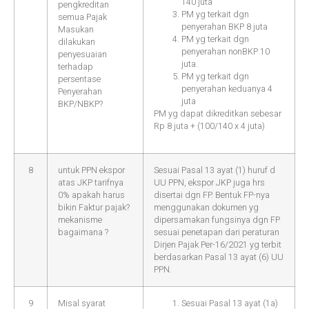
140 juta
pengkreditan
PM yg terkait dgn
semua Pajak
penyerahan BKP 8 juta
Masukan
PM yg terkait dgn
dilakukan
penyerahan nonBKP 10
penyesuaian
juta.
terhadap
PM yg terkait dgn
persentase
penyerahan keduanya 4
Penyerahan
juta
BKP/NBKP?
PM yg dapat dikreditkan sebesar
Rp 8 juta + (100/140 x 4 juta)
8
untuk PPN ekspor
Sesuai Pasal 13 ayat (1) huruf d
atas JKP tarifnya
UU PPN, ekspor JKP juga hrs
0% apakah harus
disertai dgn FP. Bentuk FP-nya
bikin Faktur pajak?
menggunakan dokumen yg
mekanisme
dipersamakan fungsinya dgn FP
bagaimana ?
sesuai penetapan dari peraturan
Dirjen Pajak Per-16/2021 yg terbit
berdasarkan Pasal 13 ayat (6) UU
PPN.
9
Misal syarat
Sesuai Pasal 13 ayat (1a)