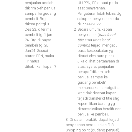
penjualan adalah
UU PPN, FP dibuat pada
dikirim oleh penjual
saat penyerahan.
sampai ke gudang
Pengaturan lebih teknis ttg
pembeli. Brg
cakupan penyerahan ada
dikrim pd tgl 31
di PP 44/2022.
Des 23, diterima
Secara umum, kapan
pembeli tgl 1 jan
penyerahan (
transfer of
24. Brg di bayar
title
atau
transfer of
pembeli tgl 20
control
) terjadi mengacu
Jan’24. Sesuai
pada kesepakatan yg
aturan PPN, maka
dibuat oleh para pihak.
FP harus
Jika dilihat pertanyaan di
diterbirkan kapan ?
atas, syarat penjualan
berupa “dikirim oleh
penjual sampai ke
gudang pembeli”
memunculkan ambiguitas
krn tidak disebut kapan
terjadi transfer of title shg
kepemilikan barang yg
ditransaksikan beralih dari
penjual ke pembeli.
3. Di dalam praktik, dapat terjadi
penyerahan berdasarkan FoB
Shipping point (gudang penjual),