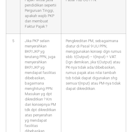
pendidikan sepertii
Perguruan Tinggi,
apakah wajib PKP
dan membuat
Faktur Pajak ?
5
Jika PKP selain
Pengkreditan PM, sebagaimana
menyerahkan
diatur di Pasal 9 UU PPN,
BKP/JKP yg
menggunakan konsep dgn rumus
terutang PPN, juga
sbb. t(Output) – t(Input) = VAT.
menyerahkan
Dgn demikian, jika t(Output) atau
BKP/JKP yg
PK-nya tidak ada/dibebaskan,
mendapat fasilitas
rumus pajak atas nilai tambah
dibebaskan,
tsb tidak dapat digunakan shg
bagaimana
semua t(Input) atau PM-nya tidak
menghitung PPN
dapat dikreditkan.
Masukan yg dpt
dikreditkan ? Krn
dari konsepnya PM
tdk dpt dikreditkan
atas penyerahan
yg mendapat
fasilitas
dibebaskan.