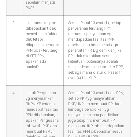
sebelum menjadi
PKP?
3
jika transaksi ppn
Sesuai Pasal 13 ayat (1), setiap
dibebaskan tidak
penyerahan terutang PPN
menerbitkan faktur
(termasuk penyerahan yg
080 tetapi
mendapatkan fasilitas PPN
dilaporkan sebagai
dibebaskan) hrs disertai dgn
PPN tidak terutang
penerbitan FP. Dg demikian jika
di SPT PPN,
FP tidak diterbitkan sesuai
apakah ada
ketentuan, potensinya adalah
sanksi?
sanksi denda sebesar 1% x DPP,
sebagaimana diatur di Pasal 14
ayat (4) UU KUP.
4
Untuk Pengusaha
Sesuai Pasal 13 ayat (1) UU PPN,
yg menyerahkan
setiap PKP yg menyerahkan
BKP/JKP tertentu
BKP/JKP hrs membuat FP. Jadi,
mendapat fasilitas
lembaga pendidikan yg
PPN dibebaskan,
menyerahkan jasa pendidikan
apakah Pengusaha
juga tetap hrs membuat FP
tsb wajib PKP dan
meskipun JKP tsb mendapatkan
membuat Faktur
fasilitas PPN dibebaskan sesuai
Pajak? Misal jasa
Pasal 16B UU PPN.