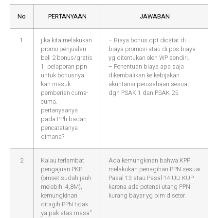
No
PERTANYAAN
JAWABAN
1
jika kita melakukan
– Biaya bonus dpt dicatat di
promo penjualan
biaya promosi atau di pos biaya
beli 2 bonus/gratis
yg ditentukan oleh WP sendiri.
1, pelaporan ppn
– Penentuan biaya apa saja
untuk bonusnya
dikembalikan ke kebijakan
kan masuk
akuntansi perusahaan sesuai
pemberian cuma-
dgn PSAK 1 dan PSAK 25.
cuma.
pertanyaanya
pada PPh badan
pencatatanya
dimana?
2
Kalau terlambat
Ada kemungkinan bahwa KPP
pengajuan PKP
melakukan penagihan PPN sesuai
(omset sudah jauh
Pasal 13 atau Pasal 14 UU KUP
melebihi 4,8M),
karena ada potensi utang PPN
kemungkinan
kurang bayar yg blm disetor.
ditagih PPN tidak
ya pak atas masa”