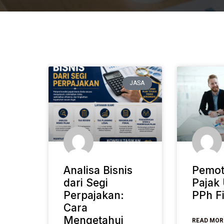
JASA
Analisa Bisnis
Pemo
dari Segi
Paja
Perpajakan:
PPh Fi
Cara
Mengetahui
READ MOR