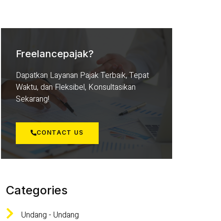
Freelancepajak?
Dapatkan Layanan Pajak Terbaik, Tepat
Waktu, dan Fleksibel, Konsultasikan
Sekarang!
CONTACT US
Categories
Undang - Undang