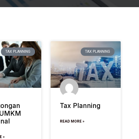
TAX PLANNING
TAX PLANNING
tongan
Tax Planning
k UMKM
nal
READ MORE »
E »