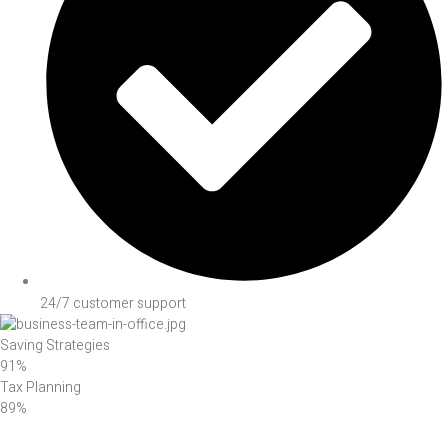
24/7 customer support
Saving Strategies
91%
Tax Planning
89%