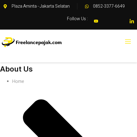
Plaza Aminta - Jakarta Selatan
0852-3377-6649
Follow Us :
About Us
Home