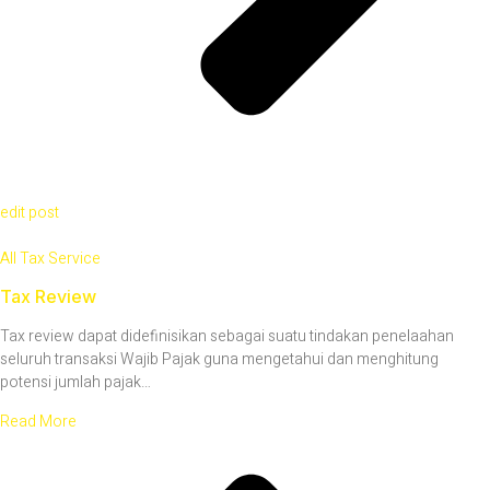
edit post
All Tax Service
Tax Review
Tax review dapat didefinisikan sebagai suatu tindakan penelaahan
seluruh transaksi Wajib Pajak guna mengetahui dan menghitung
potensi jumlah pajak…
Read More