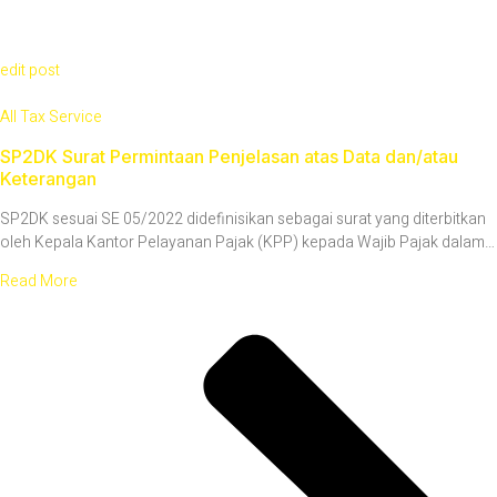
edit post
All Tax Service
SP2DK Surat Permintaan Penjelasan atas Data dan/atau
Keterangan
SP2DK sesuai SE 05/2022 didefinisikan sebagai surat yang diterbitkan
oleh Kepala Kantor Pelayanan Pajak (KPP) kepada Wajib Pajak dalam…
Read More