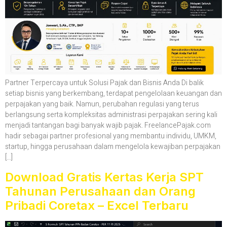
Partner Terpercaya untuk Solusi Pajak dan Bisnis Anda Di balik
setiap bisnis yang berkembang, terdapat pengelolaan keuangan dan
perpajakan yang baik. Namun, perubahan regulasi yang terus
berlangsung serta kompleksitas administrasi perpajakan sering kali
menjadi tantangan bagi banyak wajib pajak. FreelancePajak.com
hadir sebagai partner profesional yang membantu individu, UMKM,
startup, hingga perusahaan dalam mengelola kewajiban perpajakan
[…]
Download Gratis Kertas Kerja SPT
Tahunan Perusahaan dan Orang
Pribadi Coretax – Excel Terbaru