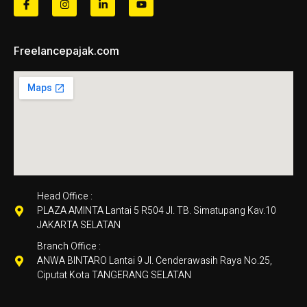
Freelancepajak.com
Head Office :
PLAZA AMINTA Lantai 5 R504 Jl. TB. Simatupang Kav.10
JAKARTA SELATAN
Branch Office :
ANWA BINTARO Lantai 9 Jl. Cenderawasih Raya No.25,
Ciputat Kota TANGERANG SELATAN