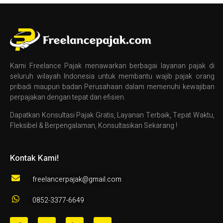
Kami Freelance Pajak menawarkan berbagai layanan pajak di
seluruh wilayah Indonesia untuk membantu wajib pajak orang
pribadi maupun badan Perusahaan dalam memenuhi kewajiban
perpajakan dengan tepat dan efisien.
Dapatkan Konsultasi Pajak Gratis, Layanan Terbaik, Tepat Waktu,
Fleksibel & Berpengalaman, Konsultasikan Sekarang !
Kontak Kami!
freelancerpajak@gmail.com
0852-3377-6649