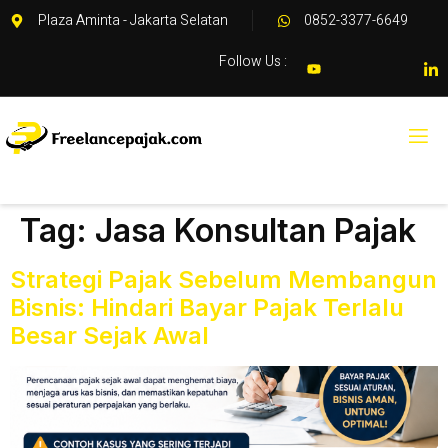
Plaza Aminta - Jakarta Selatan
0852-3377-6649
Follow Us :
Tag:
Jasa Konsultan Pajak
Strategi Pajak Sebelum Membangun
Bisnis: Hindari Bayar Pajak Terlalu
Besar Sejak Awal