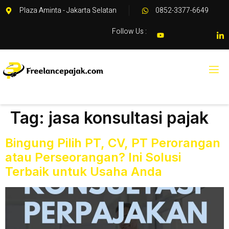
Plaza Aminta - Jakarta Selatan
0852-3377-6649
Follow Us :
Tag:
jasa konsultasi pajak
Bingung Pilih PT, CV, PT Perorangan
atau Perseorangan? Ini Solusi
Terbaik untuk Usaha Anda