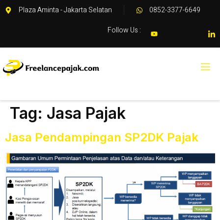
Plaza Aminta - Jakarta Selatan
0852-3377-6649
Follow Us :
Tag:
Jasa Pajak
Jasa Pendampingan SP2DK Pajak