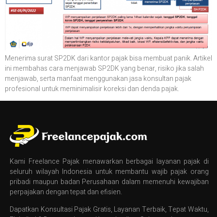
Menerima surat SP2DK dari kantor pajak bisa membuat panik. Artikel
ini membahas cara menjawab SP2DK yang benar, risiko jika salah
menjawab, serta manfaat menggunakan jasa konsultan pajak
profesional untuk meminimalisir koreksi dan denda pajak.
Kami Freelance Pajak menawarkan berbagai layanan pajak di
seluruh wilayah Indonesia untuk membantu wajib pajak orang
pribadi maupun badan Perusahaan dalam memenuhi kewajiban
perpajakan dengan tepat dan efisien.
Dapatkan Konsultasi Pajak Gratis, Layanan Terbaik, Tepat Waktu,