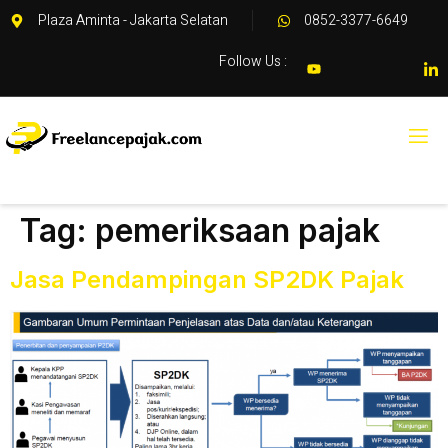
Plaza Aminta - Jakarta Selatan
0852-3377-6649
Follow Us :
Tag:
pemeriksaan pajak
Jasa Pendampingan SP2DK Pajak