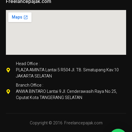
Freelancepajak.com
Head Office :
PLAZA AMINTA Lantai 5 R504 Jl. TB. Simatupang Kav.10
JAKARTA SELATAN
Branch Office :
ANWA BINTARO Lantai 9 Jl. Cenderawasih Raya No.25,
Ciputat Kota TANGERANG SELATAN
Copyright © 2016
Freelancepajak.com