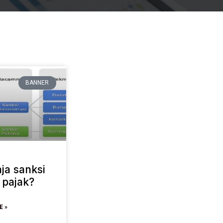
BANNER
ja sanksi
 pajak?
E »