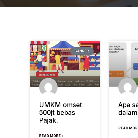
BANNER
UMKM omset
Apa sa
500jt bebas
dalam
Pajak.
READ MOR
READ MORE »