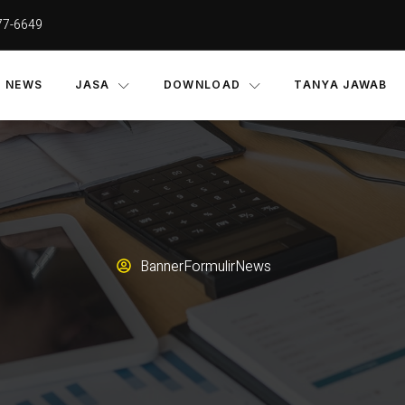
77-6649
NEWS
JASA
DOWNLOAD
TANYA JAWAB
Banner
Formulir
News