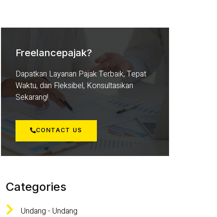
Freelancepajak?
Dapatkan Layanan Pajak Terbaik, Tepat
Waktu, dan Fleksibel, Konsultasikan
Sekarang!
CONTACT US
Categories
Undang - Undang