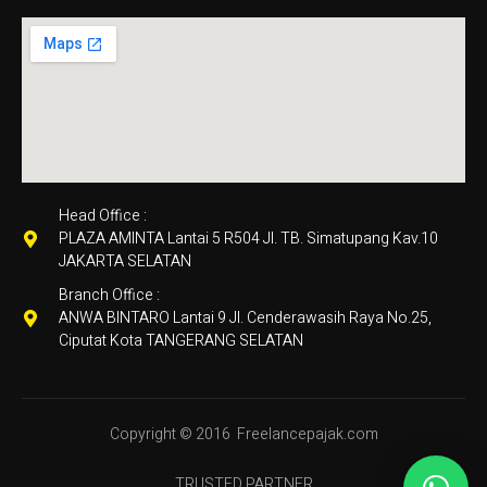
Head Office :
PLAZA AMINTA Lantai 5 R504 Jl. TB. Simatupang Kav.10
JAKARTA SELATAN
Branch Office :
ANWA BINTARO Lantai 9 Jl. Cenderawasih Raya No.25,
Ciputat Kota TANGERANG SELATAN
Copyright © 2016
Freelancepajak.com
TRUSTED PARTNER