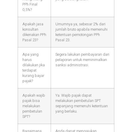
PPh Final
0,5%?
Apakah jasa
Umumnya ya, sebesar 2% dari
konsultan
jumlah bruto apabila memenuhi
dikenakan PPh
ketentuan pemotongan PPh
Pasal 23?
Pasal 23.
Apa yang
Segera lakukan pembayaran dan
harus
pelaporan untuk meminimalkan
dilakukan jika
sanksi administrasi.
terdapat
kurang bayar
pajak?
Apakah wajib
Ya. Wajib pajak dapat
pajak bisa
melakukan pembetulan SPT
melakukan
sepanjang memenuhi ketentuan
pembetulan
yang berlaku.
SPT?
Bagaimana
Anda dapat mengajukan