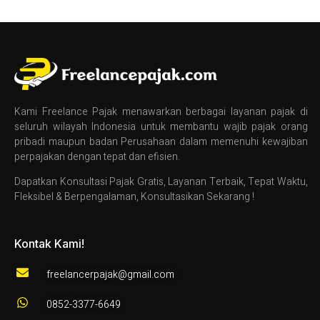
Kami Freelance Pajak menawarkan berbagai layanan pajak di
seluruh wilayah Indonesia untuk membantu wajib pajak orang
pribadi maupun badan Perusahaan dalam memenuhi kewajiban
perpajakan dengan tepat dan efisien.
Dapatkan Konsultasi Pajak Gratis, Layanan Terbaik, Tepat Waktu,
Fleksibel & Berpengalaman, Konsultasikan Sekarang !
Kontak Kami!
freelancerpajak@gmail.com
0852-3377-6649