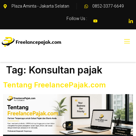
Plaza Aminta - Jakarta Selatan
0852-3377-6649
Follow Us :
Tag:
Konsultan pajak
Tentang FreelancePajak.com