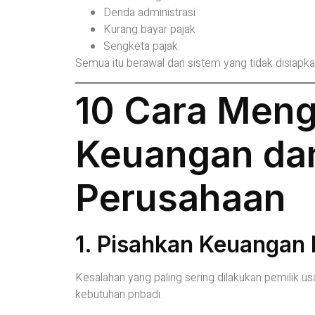
Denda administrasi
Kurang bayar pajak
Sengketa pajak
Semua itu berawal dari sistem yang tidak disiapka
10 Cara Meng
Keuangan dan
Perusahaan
1. Pisahkan Keuangan 
Kesalahan yang paling sering dilakukan pemilik 
kebutuhan pribadi.