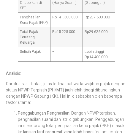
Dilaporkan di
(Hanya Suami)
(Gabungan)
SPT
Penghasilan
Rp141.500.000
Rp237.500.000
Kena Pajak (PKP)
Total Pajak
Rp15.225.000
Rp29.625.000
Terutang
Keluarga
Selisih Pajak
–
Lebih tinggi
Rp14.400.000
Analisis:
Dari ilustrasi di atas, jelas terlihat bahwa kewajiban pajak dengan
status
NPWP Terpisah (PH/MT) jauh lebih tinggi
dibandingkan
dengan NPWP Gabung (KK). Hal ini disebabkan oleh beberapa
faktor utama:
Penggabungan Penghasilan:
Dengan NPWP terpisah,
penghasilan suami dan istri digabungkan. Penggabungan
ini mendorong total penghasilan kena pajak (PKP) masuk
ke
lapisan tarif progresif yang lebih tinggi
(dalam contoh