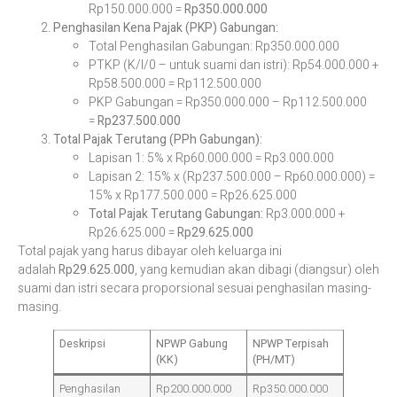
Rp150.000.000 =
Rp350.000.000
Penghasilan Kena Pajak (PKP) Gabungan:
Total Penghasilan Gabungan: Rp350.000.000
PTKP (K/I/0 – untuk suami dan istri): Rp54.000.000 +
Rp58.500.000 = Rp112.500.000
PKP Gabungan = Rp350.000.000 – Rp112.500.000
=
Rp237.500.000
Total Pajak Terutang (PPh Gabungan):
Lapisan 1: 5% x Rp60.000.000 = Rp3.000.000
Lapisan 2: 15% x (Rp237.500.000 – Rp60.000.000) =
15% x Rp177.500.000 = Rp26.625.000
Total Pajak Terutang Gabungan:
Rp3.000.000 +
Rp26.625.000 =
Rp29.625.000
Total pajak yang harus dibayar oleh keluarga ini
adalah
Rp29.625.000
, yang kemudian akan dibagi (diangsur) oleh
suami dan istri secara proporsional sesuai penghasilan masing-
masing.
Deskripsi
NPWP Gabung
NPWP Terpisah
(KK)
(PH/MT)
Penghasilan
Rp200.000.000
Rp350.000.000