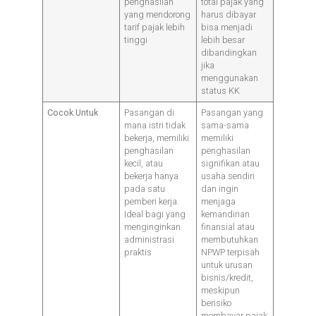
penghasilan
total pajak yang
yang mendorong
harus dibayar
tarif pajak lebih
bisa menjadi
tinggi
lebih besar
dibandingkan
jika
menggunakan
status KK
Cocok Untuk
Pasangan di
Pasangan yang
mana istri tidak
sama-sama
bekerja, memiliki
memiliki
penghasilan
penghasilan
kecil, atau
signifikan atau
bekerja hanya
usaha sendiri
pada satu
dan ingin
pemberi kerja.
menjaga
Ideal bagi yang
kemandirian
menginginkan
finansial atau
administrasi
membutuhkan
praktis
NPWP terpisah
untuk urusan
bisnis/kredit,
meskipun
berisiko
membayar pajak