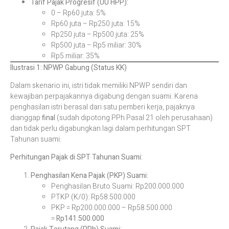
Tarif Pajak Progresif (UU HPP):
0 – Rp60 juta: 5%
Rp60 juta – Rp250 juta: 15%
Rp250 juta – Rp500 juta: 25%
Rp500 juta – Rp5 miliar: 30%
Rp5 miliar: 35%
Ilustrasi 1: NPWP Gabung (Status KK)
Dalam skenario ini, istri tidak memiliki NPWP sendiri dan
kewajiban perpajakannya digabung dengan suami. Karena
penghasilan istri berasal dari satu pemberi kerja, pajaknya
dianggap
final
(sudah dipotong PPh Pasal 21 oleh perusahaan)
dan tidak perlu digabungkan lagi dalam perhitungan SPT
Tahunan suami.
Perhitungan Pajak di SPT Tahunan Suami:
Penghasilan Kena Pajak (PKP) Suami:
Penghasilan Bruto Suami: Rp200.000.000
PTKP (K/0): Rp58.500.000
PKP = Rp200.000.000 – Rp58.500.000
=
Rp141.500.000