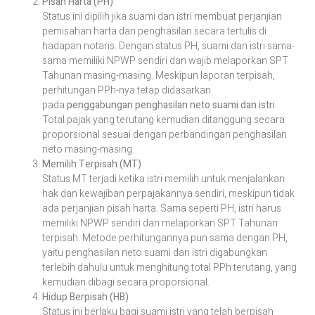
Pisah Harta (PH)
Status ini dipilih jika suami dan istri membuat perjanjian
pemisahan harta dan penghasilan secara tertulis di
hadapan notaris. Dengan status PH, suami dan istri sama-
sama memiliki NPWP sendiri dan wajib melaporkan SPT
Tahunan masing-masing. Meskipun laporan terpisah,
perhitungan PPh-nya tetap didasarkan
pada
penggabungan penghasilan neto suami dan istri
.
Total pajak yang terutang kemudian ditanggung secara
proporsional sesuai dengan perbandingan penghasilan
neto masing-masing.​
Memilih Terpisah (MT)
Status MT terjadi ketika istri memilih untuk menjalankan
hak dan kewajiban perpajakannya sendiri, meskipun tidak
ada perjanjian pisah harta. Sama seperti PH, istri harus
memiliki NPWP sendiri dan melaporkan SPT Tahunan
terpisah. Metode perhitungannya pun sama dengan PH,
yaitu penghasilan neto suami dan istri digabungkan
terlebih dahulu untuk menghitung total PPh terutang, yang
kemudian dibagi secara proporsional.
Hidup Berpisah (HB)
Status ini berlaku bagi suami istri yang telah berpisah