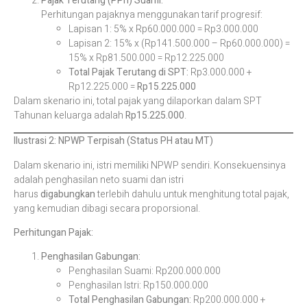
Pajak Terutang (PPh) Suami:
Perhitungan pajaknya menggunakan tarif progresif:
Lapisan 1: 5% x Rp60.000.000 = Rp3.000.000
Lapisan 2: 15% x (Rp141.500.000 – Rp60.000.000) =
15% x Rp81.500.000 = Rp12.225.000
Total Pajak Terutang di SPT:
Rp3.000.000 +
Rp12.225.000 =
Rp15.225.000
Dalam skenario ini, total pajak yang dilaporkan dalam SPT
Tahunan keluarga adalah
Rp15.225.000
.
Ilustrasi 2: NPWP Terpisah (Status PH atau MT)
Dalam skenario ini, istri memiliki NPWP sendiri. Konsekuensinya
adalah penghasilan neto suami dan istri
harus
digabungkan
terlebih dahulu untuk menghitung total pajak,
yang kemudian dibagi secara proporsional.
Perhitungan Pajak:
Penghasilan Gabungan:
Penghasilan Suami: Rp200.000.000
Penghasilan Istri: Rp150.000.000
Total Penghasilan Gabungan:
Rp200.000.000 +