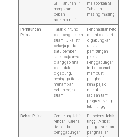
SPT Tahunan. Ini
melaporkan SPT
mengurangi
Tahunan
beban
masing-masing
administratif
Perhitungan
Pajak dihitung
Penghasilan neto
Pajak
dari penghasilan
suami dan istri
suami. Jika istri
digabungkan
bekerja pada
untuk
satu pemberi
perhitungan
kerja, pajaknya
pajak.
dianggap final
Penggabungan
dan tidak
ini berpotensi
digabung,
membuat
sehingga tidak
penghasilan
menambah
kena pajak
beban pajak
masuk ke
suami
lapisan tarif
progresif yang
lebih tinggi
Beban Pajak
Cenderung
lebih
Berpotensi
lebih
rendah
. Karena
tinggi
. Akibat
tidak ada
penggabungan
penggabungan
penghasilan,