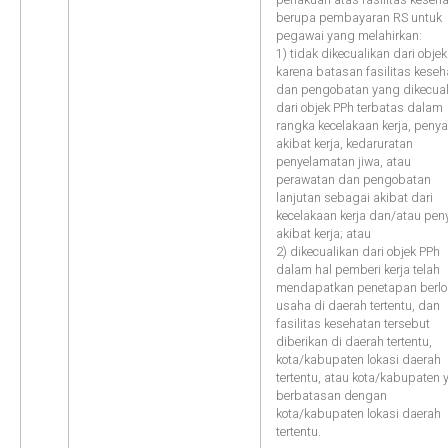
berupa pembayaran RS untuk
pegawai yang melahirkan:
1) tidak dikecualikan dari obje
karena batasan fasilitas kese
dan pengobatan yang dikecual
dari objek PPh terbatas dalam
rangka kecelakaan kerja, penya
akibat kerja, kedaruratan
penyelamatan jiwa, atau
perawatan dan pengobatan
lanjutan sebagai akibat dari
kecelakaan kerja dan/atau pen
akibat kerja; atau
2) dikecualikan dari objek PPh
dalam hal pemberi kerja telah
mendapatkan penetapan berlo
usaha di daerah tertentu, dan
fasilitas kesehatan tersebut
diberikan di daerah tertentu,
kota/kabupaten lokasi daerah
tertentu, atau kota/kabupaten
berbatasan dengan
kota/kabupaten lokasi daerah
tertentu.