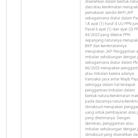
diserahkan dalam bentuk natu
dan/atau kenikmatan merupa
pemakaian sendiri BKP/JKP
sebagaimana diatur dalam Pa
1A ayat (1) huruf d UU PPN jun
Pasal 6 ayat (1) dan ayat (2) PP
44/2022 yang dikenai PPN
sepanjang naturanya merupa
BKP dan kenikmatannya
merupakan JKP. Penggantian 
imbalan sehubungan dengan 
sebagaimana diatur dalam P
66/2023 merupakan penggant
atau imbalan karena adanya
transaksi jasa antar-Wajib Paj
sehingga dalam hal terdapat
penggantian/imbalan dalam
bentuk natura/kenikmatan ma
pada dasarnya natura/kenikm
dimaksud merupakan penggan
uang untuk pembayaran atas 
yang diterimanya. Dengan
demikian, penggantian atau
imbalan sehubungan dengan 
dimaksud yang diserahkan d