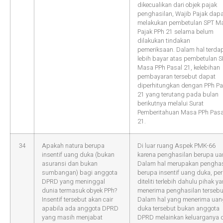
dikecualikan dari objek pajak
penghasilan, Wajib Pajak dap
melakukan pembetulan SPT M
Pajak PPh 21 selama belum
dilakukan tindakan
pemeriksaan. Dalam hal terda
lebih bayar atas pembetulan 
Masa PPh Pasal 21, kelebihan
pembayaran tersebut dapat
diperhitungkan dengan PPh Pa
21 yang terutang pada bulan
berikutnya melalui Surat
Pemberitahuan Masa PPh Pasa
21.
34
Apakah natura berupa
Di luar ruang Aspek PMK-66
insentif uang duka (bukan
karena penghasilan berupa ua
asuransi dan bukan
Dalam hal merupakan penghas
sumbangan) bagi anggota
berupa insentif uang duka, per
DPRD yang meninggal
diteliti terlebih dahulu pihak y
dunia termasuk obyek PPh?
menerima penghasilan tersebu
Insentif tersebut akan cair
Dalam hal yang menerima uan
apabila ada anggota DPRD
duka tersebut bukan anggota
yang masih menjabat
DPRD melainkan keluarganya 