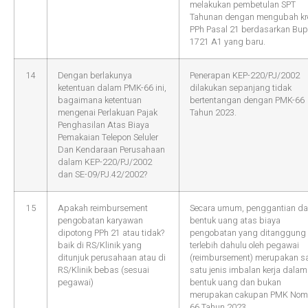
melakukan pembetulan SPT
Tahunan dengan mengubah kr
PPh Pasal 21 berdasarkan Bup
1721 A1 yang baru.
14
Dengan berlakunya
Penerapan KEP-220/PJ/2002
ketentuan dalam PMK-66 ini,
dilakukan sepanjang tidak
bagaimana ketentuan
bertentangan dengan PMK-66
mengenai Perlakuan Pajak
Tahun 2023.
Penghasilan Atas Biaya
Pemakaian Telepon Seluler
Dan Kendaraan Perusahaan
dalam KEP-220/PJ/2002
dan SE-09/PJ.42/2002?
15
Apakah reimbursement
Secara umum, penggantian d
pengobatan karyawan
bentuk uang atas biaya
dipotong PPh 21 atau tidak?
pengobatan yang ditanggung
baik di RS/Klinik yang
terlebih dahulu oleh pegawai
ditunjuk perusahaan atau di
(reimbursement) merupakan s
RS/Klinik bebas (sesuai
satu jenis imbalan kerja dalam
pegawai)
bentuk uang dan bukan
merupakan cakupan PMK Nom
66 Tahun 2023.