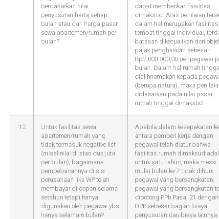
berdasarkan nilai
dapat memberikan fasilitas
penyusutan harta setiap
dimaksud. Atas penilaian ters
bulan atau dari harga pasar
dalam hal merupakan fasilitas
sewa apartemen/rumah per
tempat tinggal individual, ter
bulan?
batasan dikecualikan dari obje
pajak penghasilan sebesar
Rp2.000.000,00 per pegawai p
bulan. Dalam hal rumah tingga
dialihnamakan kepada pegaw
(berupa natura), maka penilai
didasarkan pada nilai pasar
rumah tinggal dimaksud.
12
Untuk fasilitas sewa
Apabila dalam kesepakatan ke
apartemen/rumah yang
antara pemberi kerja dengan
tidak termasuk negative list
pegawai telah diatur bahwa
(misal nilai di atas dua juta
fasilitas rumah dimaksud ada
per bulan), bagaimana
untuk satu tahun, maka meski
pembebanannya di sisi
mulai bulan ke-7 tidak dihuni
perusahaan jika WP telah
pegawai yang bersangkutan,
membayar di depan selama
pegawai yang bersangkutan t
setahun tetapi hanya
dipotong PPh Pasal 21 dengan
digunakan oleh pegawai ybs
DPP sebesar bagian biaya
hanya selama 6 bulan?
penyusutan dan biaya lainnya