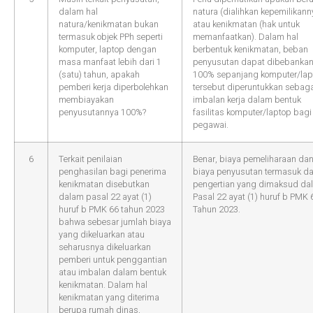
dalam hal
natura (dialihkan kepemilikann
natura/kenikmatan bukan
atau kenikmatan (hak untuk
termasuk objek PPh seperti
memanfaatkan). Dalam hal
komputer, laptop dengan
berbentuk kenikmatan, beban
masa manfaat lebih dari 1
penyusutan dapat dibebanka
(satu) tahun, apakah
100% sepanjang komputer/lap
pemberi kerja diperbolehkan
tersebut diperuntukkan sebag
membiayakan
imbalan kerja dalam bentuk
penyusutannya 100%?
fasilitas komputer/laptop bagi
pegawai.
6
Terkait penilaian
Benar, biaya pemeliharaan da
penghasilan bagi penerima
biaya penyusutan termasuk d
kenikmatan disebutkan
pengertian yang dimaksud da
dalam pasal 22 ayat (1)
Pasal 22 ayat (1) huruf b PMK 
huruf b PMK 66 tahun 2023
Tahun 2023.
bahwa sebesar jumlah biaya
yang dikeluarkan atau
seharusnya dikeluarkan
pemberi untuk penggantian
atau imbalan dalam bentuk
kenikmatan. Dalam hal
kenikmatan yang diterima
berupa rumah dinas,