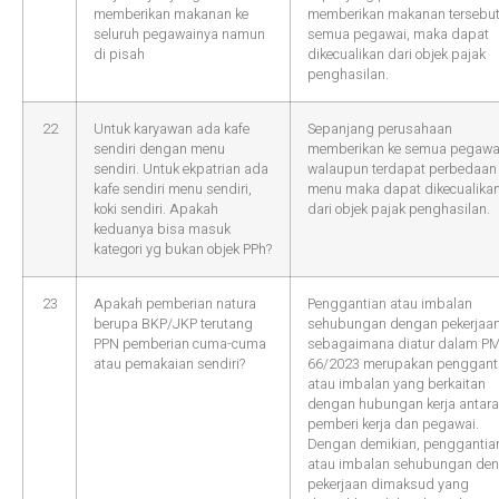
memberikan makanan ke
memberikan makanan tersebut
seluruh pegawainya namun
semua pegawai, maka dapat
di pisah
dikecualikan dari objek pajak
penghasilan.
22
Untuk karyawan ada kafe
Sepanjang perusahaan
sendiri dengan menu
memberikan ke semua pegawa
sendiri. Untuk ekpatrian ada
walaupun terdapat perbedaan
kafe sendiri menu sendiri,
menu maka dapat dikecualika
koki sendiri. Apakah
dari objek pajak penghasilan.
keduanya bisa masuk
kategori yg bukan objek PPh?
23
Apakah pemberian natura
Penggantian atau imbalan
berupa BKP/JKP terutang
sehubungan dengan pekerjaa
PPN pemberian cuma-cuma
sebagaimana diatur dalam P
atau pemakaian sendiri?
66/2023 merupakan penggant
atau imbalan yang berkaitan
dengan hubungan kerja antara
pemberi kerja dan pegawai.
Dengan demikian, penggantia
atau imbalan sehubungan de
pekerjaan dimaksud yang