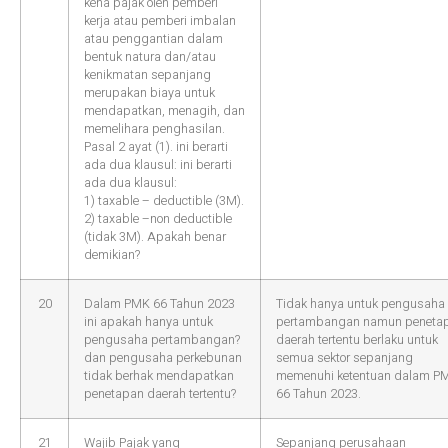
kena pajak oleh pemberi
kerja atau pemberi imbalan
atau penggantian dalam
bentuk natura dan/atau
kenikmatan sepanjang
merupakan biaya untuk
mendapatkan, menagih, dan
memelihara penghasilan.
Pasal 2 ayat (1). ini berarti
ada dua klausul: ini berarti
ada dua klausul:
1) taxable – deductible (3M).
2) taxable –non deductible
(tidak 3M). Apakah benar
demikian?
20
Dalam PMK 66 Tahun 2023
Tidak hanya untuk pengusaha
ini apakah hanya untuk
pertambangan namun peneta
pengusaha pertambangan?
daerah tertentu berlaku untuk
dan pengusaha perkebunan
semua sektor sepanjang
tidak berhak mendapatkan
memenuhi ketentuan dalam P
penetapan daerah tertentu?
66 Tahun 2023.
21
Wajib Pajak yang
Sepanjang perusahaan