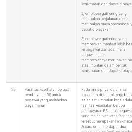
kenikmatan dan dapat dibiaya
2) employee gathering yang
merupakan perjalanan dinas
merupakan biaya operasional 
dapat dibiayakan;
3) employee gathering yang
memberikan manfaat lebih bes
ke pegawai dan ada intensi
pegawai untuk
memperolehnya merupakan bi
atas imbalan dalam bentuk
kenikmatan dan dapat dibiaya
29
Fasilitas kesehatan berupa
Pada prinsipnya, dalam hal
pembayaran RS untuk
tercantum di kontrak kerja bah
pegawai yang melahirkan
salah satu imbalan kerja adal
bagaimana?
fasilitas kesehatan berupa
pembayaran RS untuk pegawa
yang melahirkan, atas fasilitas
tersebut merupakan kenikmata
Secara umum terdapat dua
perlakuan atas fasilitas keseh