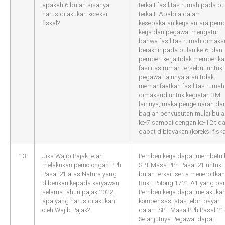
apakah 6 bulan sisanya
terkait fasilitas rumah pada b
harus dilakukan koreksi
terkait. Apabila dalam
fiskal?
kesepakatan kerja antara pemb
kerja dan pegawai mengatur
bahwa fasilitas rumah dimak
berakhir pada bulan ke-6, dan
pemberi kerja tidak memberik
fasilitas rumah tersebut untuk
pegawai lainnya atau tidak
memanfaatkan fasilitas rumah
dimaksud untuk kegiatan 3M
lainnya, maka pengeluaran da
bagian penyusutan mulai bula
ke-7 sampai dengan ke-12 tid
dapat dibiayakan (koreksi fiska
13
Jika Wajib Pajak telah
Pemberi kerja dapat membetul
melakukan pemotongan PPh
SPT Masa PPh Pasal 21 untuk
Pasal 21 atas Natura yang
bulan terkait serta menerbitkan
diberikan kepada karyawan
Bukti Potong 1721 A1 yang bar
selama tahun pajak 2022,
Pemberi kerja dapat melakuka
apa yang harus dilakukan
kompensasi atas lebih bayar
oleh Wajib Pajak?
dalam SPT Masa PPh Pasal 21
Selanjutnya Pegawai dapat