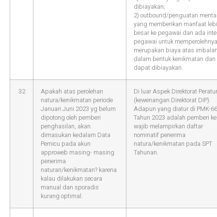
dibiayakan;
2) outbound/penguatan menta
yang memberikan manfaat leb
besar ke pegawai dan ada inte
pegawai untuk memperolehny
merupakan biaya atas imbala
dalam bentuk kenikmatan dan
dapat dibiayakan.
32
Apakah atas perolehan
Di luar Aspek Direktorat Peratu
natura/kenikmatan periode
(kewenangan Direktorat DIP).
Januari Juni 2023 yg belum
Adapun yang diatur di PMK-6
dipotong oleh pemberi
Tahun 2023 adalah pemberi ke
penghasilan, akan
wajib melampirkan daftar
dimasukan kedalam Data
nominatif penerima
Pemicu pada akun
natura/kenikmatan pada SPT
approweb masing- masing
Tahunan.
penerima
naturan/kenikmatan? karena
kalau dilakukan secara
manual dan sporadis
kurang optimal.