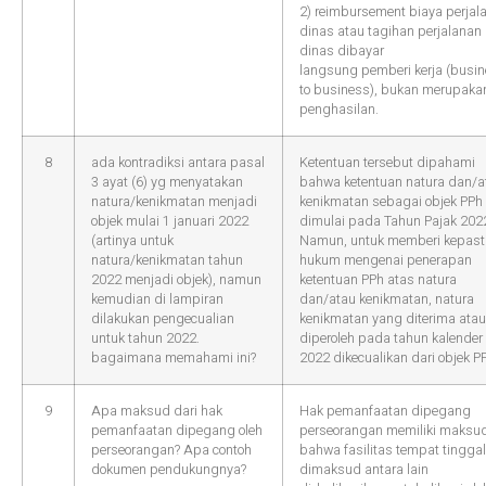
2) reimbursement biaya perjal
dinas atau tagihan perjalanan
dinas dibayar
langsung pemberi kerja (busi
to business), bukan merupaka
penghasilan.
8
ada kontradiksi antara pasal
Ketentuan tersebut dipahami
3 ayat (6) yg menyatakan
bahwa ketentuan natura dan/a
natura/kenikmatan menjadi
kenikmatan sebagai objek PPh
objek mulai 1 januari 2022
dimulai pada Tahun Pajak 202
(artinya untuk
Namun, untuk memberi kepast
natura/kenikmatan tahun
hukum mengenai penerapan
2022 menjadi objek), namun
ketentuan PPh atas natura
kemudian di lampiran
dan/atau kenikmatan, natura
dilakukan pengecualian
kenikmatan yang diterima atau
untuk tahun 2022.
diperoleh pada tahun kalender
bagaimana memahami ini?
2022 dikecualikan dari objek P
9
Apa maksud dari hak
Hak pemanfaatan dipegang
pemanfaatan dipegang oleh
perseorangan memiliki maksu
perseorangan? Apa contoh
bahwa fasilitas tempat tinggal
dokumen pendukungnya?
dimaksud antara lain