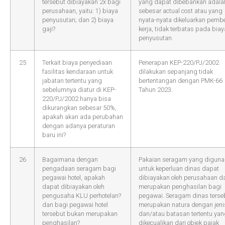
tersebut dibiayakan 2x bagi
yang dapat dibebankan adala
perusahaan, yaitu: 1) biaya
sebesar actual cost atau yang
penyusutan; dan 2) biaya
nyata-nyata dikeluarkan pembe
gaji?
kerja, tidak terbatas pada biay
penyusutan.
25
Terkait biaya penyediaan
Penerapan KEP-220/PJ/2002
fasilitas kendaraan untuk
dilakukan sepanjang tidak
jabatan tertentu yang
bertentangan dengan PMK-66
sebelumnya diatur di KEP-
Tahun 2023.
220/PJ/2002 hanya bisa
dikurangkan sebesar 50%,
apakah akan ada perubahan
dengan adanya peraturan
baru ini?
26
Bagaimana dengan
Pakaian seragam yang diguna
pengadaan seragam bagi
untuk keperluan dinas dapat
pegawai hotel, apakah
dibiayakan oleh perusahaan d
dapat dibiayakan oleh
merupakan penghasilan bagi
pengusaha KLU perhotelan?
pegawai. Seragam dinas terse
dan bagi pegawai hotel
merupakan natura dengan jeni
tersebut bukan merupakan
dan/atau batasan tertentu ya
penghasilan?
dikecualikan dari objek pajak