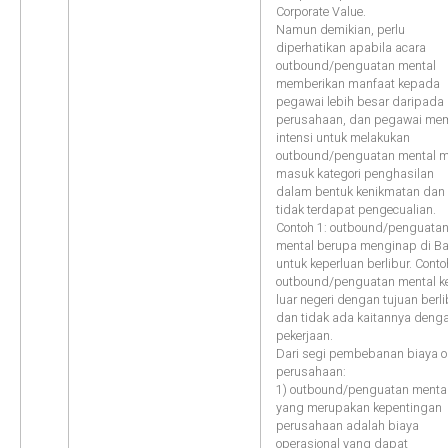
Corporate Value.
Namun demikian, perlu
diperhatikan apabila acara
outbound/penguatan mental
memberikan manfaat kepada
pegawai lebih besar daripada
perusahaan, dan pegawai memi
intensi untuk melakukan
outbound/penguatan mental 
masuk kategori penghasilan
dalam bentuk kenikmatan dan
tidak terdapat pengecualian.
Contoh 1: outbound/penguata
mental berupa menginap di Ba
untuk keperluan berlibur. Conto
outbound/penguatan mental k
luar negeri dengan tujuan berli
dan tidak ada kaitannya deng
pekerjaan.
Dari segi pembebanan biaya o
perusahaan:
1) outbound/penguatan menta
yang merupakan kepentingan
perusahaan adalah biaya
operasional yang dapat