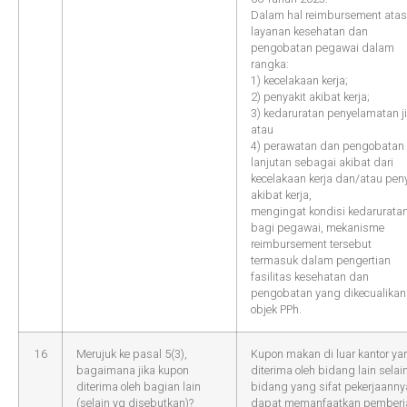
Dalam hal reimbursement atas
layanan kesehatan dan
pengobatan pegawai dalam
rangka:
1) kecelakaan kerja;
2) penyakit akibat kerja;
3) kedaruratan penyelamatan j
atau
4) perawatan dan pengobatan
lanjutan sebagai akibat dari
kecelakaan kerja dan/atau pen
akibat kerja,
mengingat kondisi kedarurata
bagi pegawai, mekanisme
reimbursement tersebut
termasuk dalam pengertian
fasilitas kesehatan dan
pengobatan yang dikecualikan
objek PPh.
16
Merujuk ke pasal 5(3),
Kupon makan di luar kantor ya
bagaimana jika kupon
diterima oleh bidang lain selai
diterima oleh bagian lain
bidang yang sifat pekerjaanny
(selain yg disebutkan)?
dapat memanfaatkan pemberi