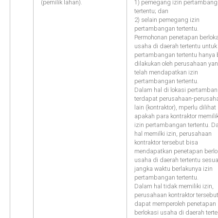
(pemilik lahan).
1) pemegang izin pertamban
tertentu; dan
2) selain pemegang izin
pertambangan tertentu.
Permohonan penetapan berloka
usaha di daerah tertentu untuk 
pertambangan tertentu hanya 
dilakukan oleh perusahaan ya
telah mendapatkan izin
pertambangan tertentu.
Dalam hal di lokasi pertamba
terdapat perusahaan-perusah
lain (kontraktor), mperlu dilihat
apakah para kontraktor memilik
izin pertambangan tertentu. D
hal memilki izin, perusahaan
kontraktor tersebut bisa
mendapatkan penetapan berlo
usaha di daerah tertentu sesua
jangka waktu berlakunya izin
pertambangan tertentu.
Dalam hal tidak memiliki izin,
perusahaan kontraktor tersebu
dapat memperoleh penetapan
berlokasi usaha di daerah tert