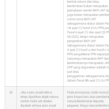
bentuk natura dan/atau
kenikmatan bukan merupakan
pemakaian sendiri BKP/JKP d
juga bukan merupakan pembe
cuma-cuma BKP/JKP
sebagaimana diatur dalam Pa
1A ayat (1) huruf d UU PPN jun
Pasal 6 ayat (1) dan ayat (2) PP
44/2022, tetapi merupakan
penyerahan BKP/JKP
sebagaimana diatur dalam Pa
4 ayat (1) huruf a dan huruf c 
PPN yangdikenai PPN sepanja
naturanya merupakan BKP da
kenikmatannya merupakan JKP
DPP yang digunakan adalah h
jual atau
penggantian sebagaimana dia
dalam Pasal 8A ayat (1) UU P
24
Jika suatu asset/aktiva
Pada prinsipnya, tidak muncul
tetap dijadikan objek natura,
jenis biaya baru atas pemberi
contoh mobil utk direksi.
natura/kenikmatan kepada
Apakah artinya atas asset
pegawai. Biaya natura/kenikm