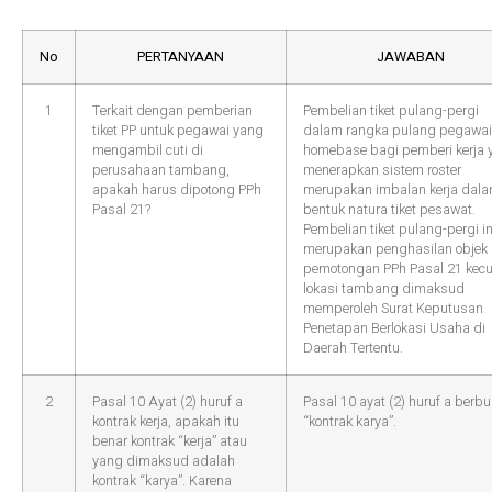
No
PERTANYAAN
JAWABAN
1
Terkait dengan pemberian
Pembelian tiket pulang-pergi
tiket PP untuk pegawai yang
dalam rangka pulang pegawai
mengambil cuti di
homebase bagi pemberi kerja 
perusahaan tambang,
menerapkan sistem roster
apakah harus dipotong PPh
merupakan imbalan kerja dal
Pasal 21?
bentuk natura tiket pesawat.
Pembelian tiket pulang-pergi in
merupakan penghasilan objek
pemotongan PPh Pasal 21 kecu
lokasi tambang dimaksud
memperoleh Surat Keputusan
Penetapan Berlokasi Usaha di
Daerah Tertentu.
2
Pasal 10 Ayat (2) huruf a
Pasal 10 ayat (2) huruf a berbu
kontrak kerja, apakah itu
“kontrak karya”.
benar kontrak “kerja” atau
yang dimaksud adalah
kontrak “karya”. Karena