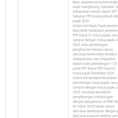
kerja, pegawai yang bersangk
wajib menghitung, menyetor, 
melaporkan sendiri dalam SPT
Tahunan PPh orang pribadi ta
pajak 2023.
Dalam hal Wajib Pajak pember
kerja telah melakukan pemoto
PPh Pasal 21 masa pajak Janu
sampai dengan masa pajak J
2023, atas pemotongan
penghasilan berupa natura
dan/atau kenikmatan tersebut
direkapitulasi dan dilaporkan
dalam bukti pemotongan 1721
pada SPT Masa PPh Pasal 21
masa pajak Desember 2023.
Dalam hal terdapat kesalahan
pemotongan masa pajak Janua
sampai dengan masa pajak J
2023, misalnya kesalahan
penghitungan sehubungan
dengan pengaturan di PMK N
66 Tahun 2023 terkait natura
dan/atau kenikmatan dengan j
dan/atau batasan tertentu ya