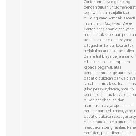
Contoh: employee gathering
dengan tujuan untuk mengera
pegawai atau menjalin team
building yang kompak, seperti
Internalisasi
Corporate Value.
Contoh perjalanan dinas yang
murni untuk keperluan perusa
adalah seorang auditor yang
ditugaskan ke luar kota untuk
melakukan audit kepada klien.
Dalam hal biaya perjalanan di
diberikan secara lump sum
kepada pegawai, atas
pengeluaran-pengeluaran yan
dapat dibuktikan bahwa biaya
tersebut untuk keperluan dinas
(tiket pesawat/kereta, hotel, tol,
bensin, dll), atas biaya tersebu
bukan penghasilan dan
merupakan biaya operasional
perusahaan. Selisihnya, yang t
dapat dibuktikan sebagai bia
dalam rangka perjalanan dina
merupakan penghasilan. Nam
demikian, perlu diperhatikan