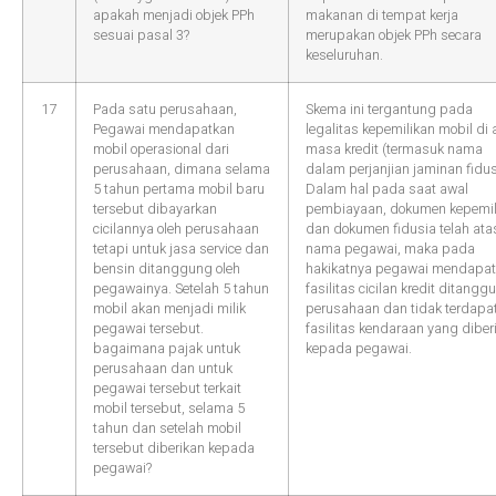
apakah menjadi objek PPh
makanan di tempat kerja
sesuai pasal 3?
merupakan objek PPh secara
keseluruhan.
17
Pada satu perusahaan,
Skema ini tergantung pada
Pegawai mendapatkan
legalitas kepemilikan mobil di 
mobil operasional dari
masa kredit (termasuk nama
perusahaan, dimana selama
dalam perjanjian jaminan fidus
5 tahun pertama mobil baru
Dalam hal pada saat awal
tersebut dibayarkan
pembiayaan, dokumen kepemil
cicilannya oleh perusahaan
dan dokumen fidusia telah ata
tetapi untuk jasa service dan
nama pegawai, maka pada
bensin ditanggung oleh
hakikatnya pegawai mendapat
pegawainya. Setelah 5 tahun
fasilitas cicilan kredit ditangg
mobil akan menjadi milik
perusahaan dan tidak terdapa
pegawai tersebut.
fasilitas kendaraan yang diber
bagaimana pajak untuk
kepada pegawai.
perusahaan dan untuk
pegawai tersebut terkait
mobil tersebut, selama 5
tahun dan setelah mobil
tersebut diberikan kepada
pegawai?