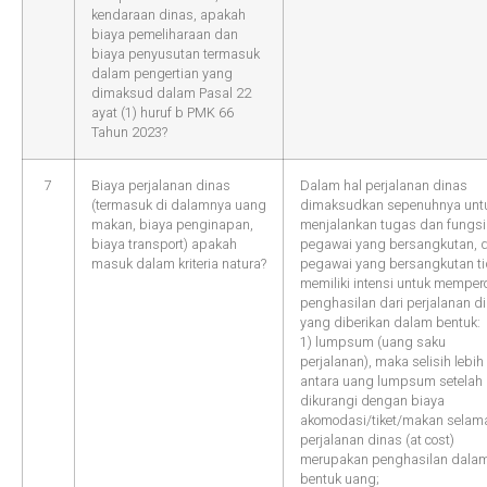
kendaraan dinas, apakah
biaya pemeliharaan dan
biaya penyusutan termasuk
dalam pengertian yang
dimaksud dalam Pasal 22
ayat (1) huruf b PMK 66
Tahun 2023?
7
Biaya perjalanan dinas
Dalam hal perjalanan dinas
(termasuk di dalamnya uang
dimaksudkan sepenuhnya unt
makan, biaya penginapan,
menjalankan tugas dan fungsi
biaya transport) apakah
pegawai yang bersangkutan, 
masuk dalam kriteria natura?
pegawai yang bersangkutan t
memiliki intensi untuk memper
penghasilan dari perjalanan d
yang diberikan dalam bentuk:
1) lumpsum (uang saku
perjalanan), maka selisih lebih
antara uang lumpsum setelah
dikurangi dengan biaya
akomodasi/tiket/makan selam
perjalanan dinas (at cost)
merupakan penghasilan dala
bentuk uang;