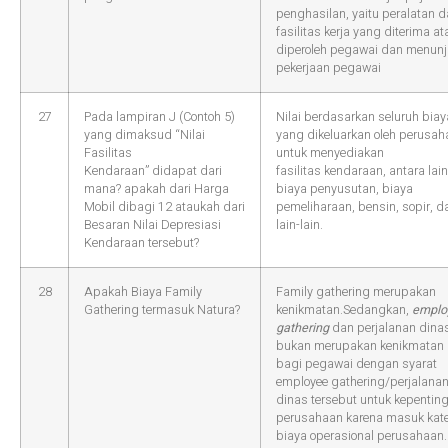
penghasilan, yaitu peralatan 
fasilitas kerja yang diterima at
diperoleh pegawai dan menun
pekerjaan pegawai
27
Pada lampiran J (Contoh 5)
Nilai berdasarkan seluruh biay
yang dimaksud “Nilai
yang dikeluarkan oleh perusa
Fasilitas
untuk menyediakan
Kendaraan” didapat dari
fasilitas kendaraan, antara lain
mana? apakah dari Harga
biaya penyusutan, biaya
Mobil dibagi 12 ataukah dari
pemeliharaan, bensin, sopir, d
Besaran Nilai Depresiasi
lain-lain.
Kendaraan tersebut?
28
Apakah Biaya Family
Family gathering merupakan
Gathering termasuk Natura?
kenikmatan.Sedangkan,
emplo
gathering
dan perjalanan dina
bukan merupakan kenikmatan
bagi pegawai dengan syarat
employee gathering/perjalana
dinas tersebut untuk kepentin
perusahaan karena masuk kate
biaya operasional perusahaan.