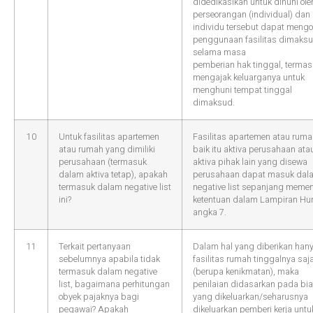
didedikasikan untuk dihuni ole
perseorangan (individual) dan
individu tersebut dapat mengo
penggunaan fasilitas dimaks
selama masa
pemberian hak tinggal, terma
mengajak keluarganya untuk
menghuni tempat tinggal
dimaksud.
10
Untuk fasilitas apartemen
Fasilitas apartemen atau ruma
atau rumah yang dimiliki
baik itu aktiva perusahaan ata
perusahaan (termasuk
aktiva pihak lain yang disewa
dalam aktiva tetap), apakah
perusahaan dapat masuk dal
termasuk dalam negative list
negative list sepanjang meme
ini?
ketentuan dalam Lampiran Hur
angka 7.
11
Terkait pertanyaan
Dalam hal yang diberikan han
sebelumnya apabila tidak
fasilitas rumah tinggalnya saj
termasuk dalam negative
(berupa kenikmatan), maka
list, bagaimana perhitungan
penilaian didasarkan pada bi
obyek pajaknya bagi
yang dikeluarkan/seharusnya
pegawai? Apakah
dikeluarkan pemberi kerja untu