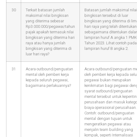
30
Terkait batasan jumlah
Batasan jumlah maksimal nilai
maksimal nilai bingkisan
bingkisan tersebut di luar
yang diterima sebesar
bingkisan yang diterima di lim
Rp3.000.000/pegawai/tahun
hari raya yang telah ditentukan
pajak apakah termasuk nilai
sebagaimana ditentukan dal
bingkisan yang diterima hari
lampiran huruf A angka 1 PMK
raya atau hanya jumlah
Tahun 2023. Lihat contoh pada
bingkisan yang diterima di
lampiran huruf B angka 2.
luar hari raya?
31
Acara outbound/penguatan
Acara outbound/penguatan me
mental oleh pemberi kerja
oleh pemberi kerja kepada selu
kepada seluruh pegawai,
pegawai bukan merupakan
bagaimana perlakuannya?
kenikmatan bagi pegawai den
syarat outbound/penguatan
mental tersebut untuk kepenti
perusahaan dan masuk katego
biaya operasional perusahaan.
Contoh: outbound/penguatan
mental dengan tujuan untuk
mengeratkan pegawai atau
menjalin team building yang
kompak, seperti Internalisasi