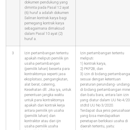
dokumen pendukung yang
diminta pada Pasal 12 ayat
(6) huruf a adalah dokumen
Salinan kontrak karya bagi
pemegang kontrak karya
sebagaimana dimaksud
dalam Pasal 10 ayat (2)
huruf a.
3
Izin pertambangan tertentu
Izin pertambangan tertentu
apakah meliputi pemilik ijin
meliputi:
usaha pertambangan
1) kontrak karya,
(pemilik lahan) beserta para
2) PKP2B, dan
kontraktornya seperti jasa
3) izin di bidang pertambang
eksploitasi, pengangkutan,
sesuai dengan ketentuan
alat berat, catering,
peraturan perundang- undang
Kesehatan dll. Jika iya, untuk
di bidang pertambangan mine
penentuan jangka waktu
dan batu bara, antara lain izin
untuk para kontraktornya
yang diatur dalam UU No 4/2
apakah dari kontrak kerja
stdtd UU No 3/2020.
antara pemilik ijin usaha
Terdapat dua jenis perusahaa
(pemilik lahan) dan
yang bisa mendapatkan
kontraktor atau dari ijin
penetapan berlokasi usaha di
usaha pemilik usaha
daerah tertentu, yaitu: