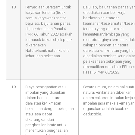
18
Penyediaan Seragam untuk
Baju lab, baju tahan panas ya
karyawan tertentu (tidak
disediakan pemberi kerja
semua karyawan) contoh
berdasarkan standar
baju lab, baju tahan panas
keamanan/keselamatan/keseh
dll, berdasarkan Pasal 4
tertentu yang diatur oleh
PMK 66 Tahun 2023 apakah
kementerian/lembaga yang
termasuk bukan objek pajak
membidanginya termasuk da
dikarenakan
cakupan pengertian natura
Natura/kenikmatan karena
dan/atau kenikmatan yang ha
keharusan pekerjaan.
disediakan pemberi kerja dal
pelaksanaan pekerjaan yang
dikecualikan dari objek PPh se
Pasal 6 PMK 66/2023.
19
Biaya penggantian atau
Secara umum, dalam hal suat
imbalan yang diberikan
natura/kenikmatan diberikan
dalam bentuk natura
dalam cakupan imbalan kerja 
dan/atau kenikmatan
imbalan jasa maka skema yan
berkenaan dengan pekerjaan
digunakan adalah taxable-
atau jasa dapat
deductible.
dikurangkan dari
penghasilan bruto untuk
menentukan penghasilan