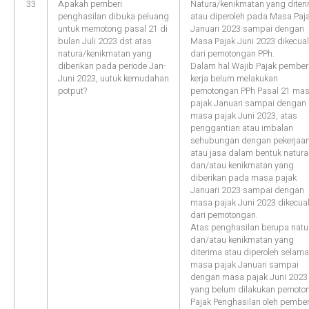
33
Apakah pemberi
Natura/kenikmatan yang diter
penghasilan dibuka peluang
atau diperoleh pada Masa Paj
untuk memotong pasal 21 di
Januari 2023 sampai dengan
bulan Juli 2023 dst atas
Masa Pajak Juni 2023 dikecual
natura/kenikmatan yang
dari pemotongan PPh.
diberikan pada periode Jan-
Dalam hal Wajib Pajak pember
Juni 2023, uutuk kemudahan
kerja belum melakukan
potput?
pemotongan PPh Pasal 21 ma
pajak Januari sampai dengan
masa pajak Juni 2023, atas
penggantian atau imbalan
sehubungan dengan pekerjaa
atau jasa dalam bentuk natura
dan/atau kenikmatan yang
diberikan pada masa pajak
Januari 2023 sampai dengan
masa pajak Juni 2023 dikecua
dari pemotongan.
Atas penghasilan berupa natu
dan/atau kenikmatan yang
diterima atau diperoleh selama
masa pajak Januari sampai
dengan masa pajak Juni 2023
yang belum dilakukan pemoto
Pajak Penghasilan oleh pember