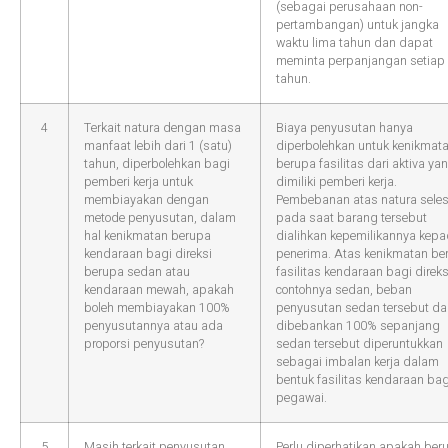
(sebagai perusahaan non-
pertambangan) untuk jangka
waktu lima tahun dan dapat
meminta perpanjangan setiap 
tahun.
4
Terkait natura dengan masa
Biaya penyusutan hanya
manfaat lebih dari 1 (satu)
diperbolehkan untuk kenikmat
tahun, diperbolehkan bagi
berupa fasilitas dari aktiva ya
pemberi kerja untuk
dimiliki pemberi kerja.
membiayakan dengan
Pembebanan atas natura seles
metode penyusutan, dalam
pada saat barang tersebut
hal kenikmatan berupa
dialihkan kepemilikannya kep
kendaraan bagi direksi
penerima. Atas kenikmatan be
berupa sedan atau
fasilitas kendaraan bagi direks
kendaraan mewah, apakah
contohnya sedan, beban
boleh membiayakan 100%
penyusutan sedan tersebut da
penyusutannya atau ada
dibebankan 100% sepanjang
proporsi penyusutan?
sedan tersebut diperuntukkan
sebagai imbalan kerja dalam
bentuk fasilitas kendaraan bag
pegawai.
5
Masih terkait penyusutan,
Perlu diperhatikan apakah ber